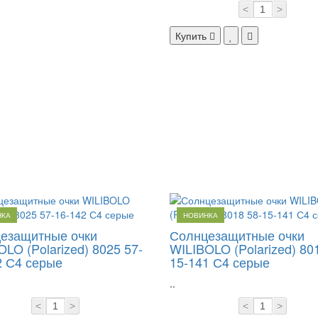
<
>
Купить
НКА
НОВИНКА
езащитные очки
Солнцезащитные очки
LO (Polarized) 8025 57-
WILIBOLO (Polarized) 80
2 С4 серые
15-141 С4 серые
..
<
>
<
>