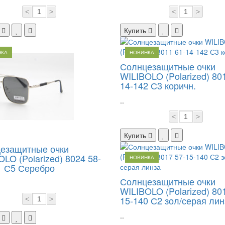
<
>
<
>
Купить
НКА
НОВИНКА
Солнцезащитные очки
WILIBOLO (Polarized) 80
14-142 С3 коричн.
..
<
>
Купить
езащитные очки
LO (Polarized) 8024 58-
НОВИНКА
1 С5 Серебро
Солнцезащитные очки
WILIBOLO (Polarized) 80
15-140 С2 зол/серая лин
<
>
..