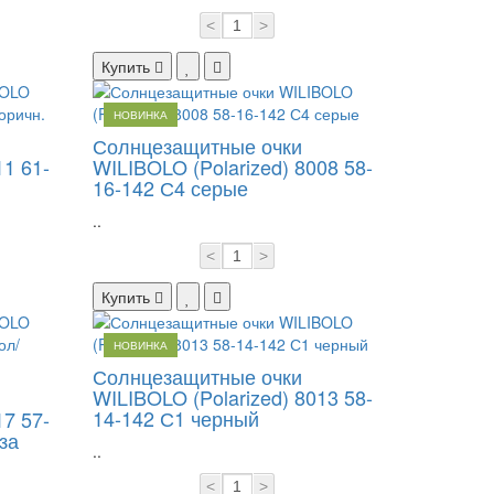
<
>
Купить
НОВИНКА
Солнцезащитные очки
11 61-
WILIBOLO (Polarized) 8008 58-
16-142 С4 серые
..
<
>
Купить
НОВИНКА
Солнцезащитные очки
WILIBOLO (Polarized) 8013 58-
14-142 С1 черный
17 57-
за
..
<
>