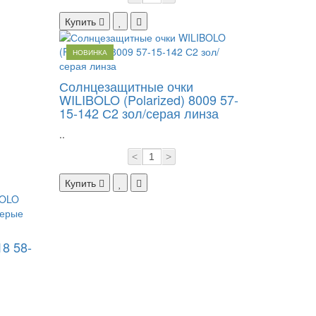
Купить
НОВИНКА
Солнцезащитные очки
WILIBOLO (Polarized) 8009 57-
15-142 С2 зол/серая линза
..
<
>
Купить
18 58-