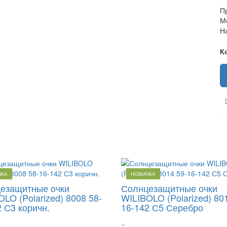
П
М
Н
К
НКА
НОВИНКА
езащитные очки
Солнцезащитные очки
LO (Polarized) 8008 58-
WILIBOLO (Polarized) 80
 С3 коричн.
16-142 С5 Серебро
..