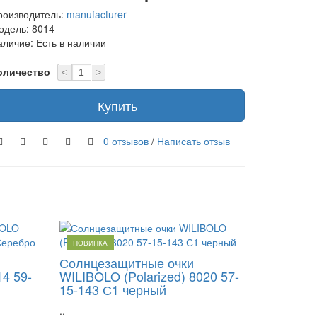
роизводитель:
manufacturer
одель: 8014
аличие: Есть в наличии
оличество
<
>
Купить
0 отзывов
/
Написать отзыв
НОВИНКА
Солнцезащитные очки
14 59-
WILIBOLO (Polarized) 8020 57-
15-143 С1 черный
..