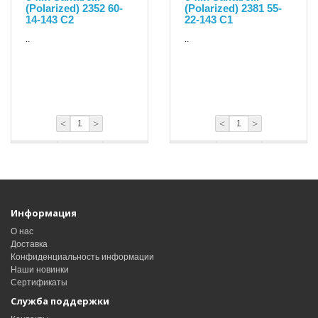
(Polarized) 2352 60-
(Polarized) 2381 55-
14-143 С2
22-143 С1
..
..
<
>
<
>
Информация
О нас
Доставка
Конфиденциальность информации
Наши новинки
Сертификаты
Служба поддержки