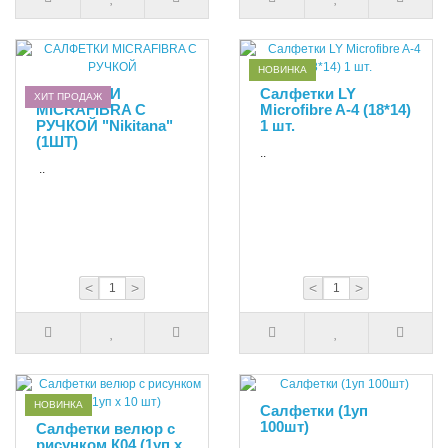
НОВИНКА
САЛФЕТКИ
Салфетки LY
ХИТ ПРОДАЖ
MICRAFIBRA С
Microfibre A-4 (18*14)
РУЧКОЙ "Nikitana"
1 шт.
(1ШТ)
..
..
<
>
<
>
НОВИНКА
Салфетки (1уп
100шт)
Cалфетки велюр с
рисунком К04 (1уп х