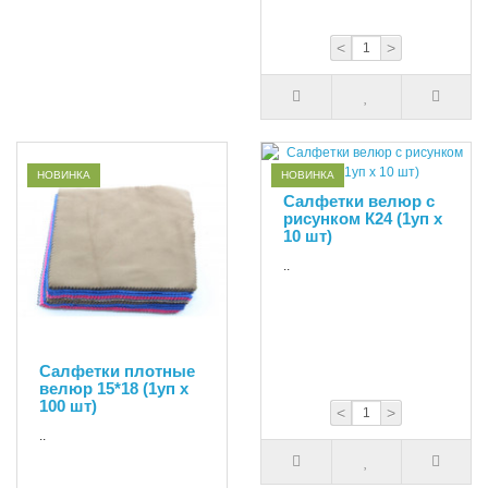
<
>
НОВИНКА
НОВИНКА
Cалфетки велюр с
рисунком К24 (1уп х
10 шт)
..
Cалфетки плотные
велюр 15*18 (1уп х
100 шт)
<
>
..