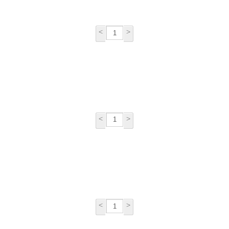
<
>
<
>
<
>