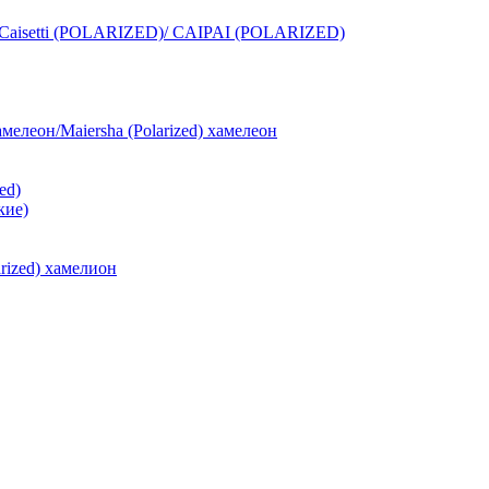
isetti (POLARIZED)/ CAIPAI (POLARIZED)
амелеон/Maiersha (Polarized) хамелеон
zed)
кие)
larized) хамелион