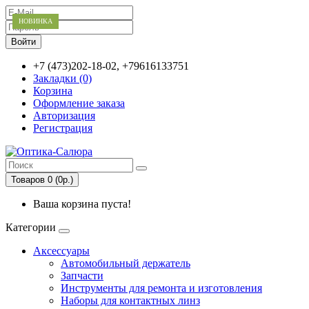
НОВИНКА
НОВИНКА
НОВИНКА
НОВИНКА
НОВИНКА
НОВИНКА
НОВИНКА
НОВИНКА
НОВИНКА
НОВИНКА
НОВИНКА
НОВИНКА
НОВИНКА
НОВИНКА
НОВИНКА
+7 (473)202-18-02, +79616133751
Закладки (0)
Корзина
Оформление заказа
Авторизация
Регистрация
Товаров 0 (0р.)
Ваша корзина пуста!
Категории
Аксессуары
Автомобильный держатель
Запчасти
Инструменты для ремонта и изготовления
Наборы для контактных линз