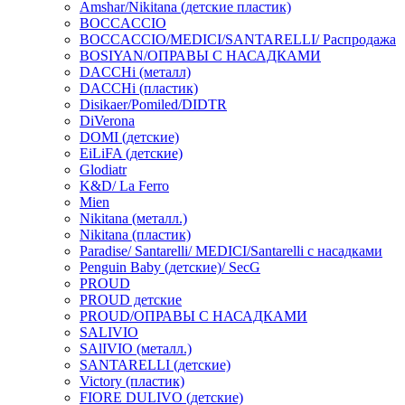
Amshar/Nikitana (детские пластик)
BOCCACCIO
BOCCACCIO/MEDICI/SANTARELLI/ Распродажа
BOSIYAN/ОПРАВЫ С НАСАДКАМИ
DACCHi (металл)
DACCHi (пластик)
Disikaer/Pomiled/DIDTR
DiVerona
DOMI (детские)
EiLiFA (детские)
Glodiatr
K&D/ La Ferro
Mien
Nikitana (металл.)
Nikitana (пластик)
Paradise/ Santarelli/ MEDICI/Santarelli с насадками
Penguin Baby (детские)/ SecG
PROUD
PROUD детские
PROUD/ОПРАВЫ С НАСАДКАМИ
SALIVIO
SAlIVIO (металл.)
SANTARELLI (детские)
Victory (пластик)
FIORE DULIVO (детские)