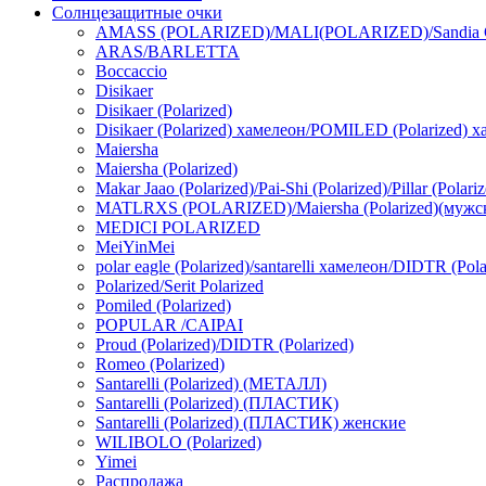
Солнцезащитные очки
AMASS (POLARIZED)/MALI(POLARIZED)/Sandia Ca
ARAS/BARLETTA
Boccaccio
Disikaer
Disikaer (Polarized)
Disikaer (Polarized) хамелеон/POMILED (Polarized) х
Maiersha
Maiersha (Polarized)
Makar Jaao (Polarized)/Pai-Shi (Polarized)/Pillar (Polari
MATLRXS (POLARIZED)/Maiersha (Polarized)(мужс
MEDICI POLARIZED
MeiYinMei
polar eagle (Polarized)/santarelli хамелеон/DIDTR (Po
Polarized/Serit Polarized
Pomiled (Polarized)
POPULAR /CAIPAI
Proud (Polarized)/DIDTR (Polarized)
Romeo (Polarized)
Santarelli (Polarized) (МЕТАЛЛ)
Santarelli (Polarized) (ПЛАСТИК)
Santarelli (Polarized) (ПЛАСТИК) женские
WILIBOLO (Polarized)
Yimei
Распродажа