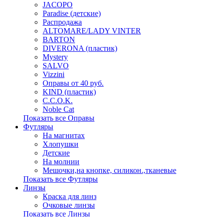
JACOPO
Paradise (детские)
Распродажа
ALTOMARE/LADY VINTER
BARTON
DIVERONA (пластик)
Mystery
SALVO
Vizzini
Оправы от 40 руб.
KIND (пластик)
C.C.O.K.
Noble Cat
Показать все Оправы
Футляры
На магнитах
Хлопушки
Детские
На молнии
Мешочки,на кнопке, силикон.,тканевые
Показать все Футляры
Линзы
Краска для линз
Очковые линзы
Показать все Линзы