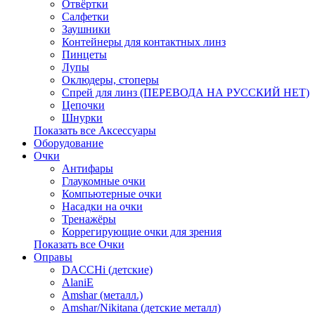
Отвёртки
Салфетки
Заушники
Контейнеры для контактных линз
Пинцеты
Лупы
Оклюдеры, стоперы
Спрей для линз (ПЕРЕВОДА НА РУССКИЙ НЕТ)
Цепочки
Шнурки
Показать все Аксессуары
Оборудование
Очки
Антифары
Глаукомные очки
Компьютерные очки
Насадки на очки
Тренажёры
Коррегирующие очки для зрения
Показать все Очки
Оправы
DACCHi (детские)
AlaniE
Amshar (металл.)
Amshar/Nikitana (детские металл)