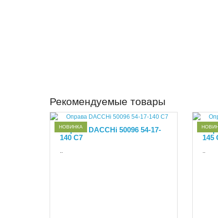
Рекомендуемые товары
НОВИНКА
НОВИ
Оправа DACCHi 50096 54-17-
Опра
140 С7
145 
..
..