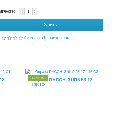
<
>
личество
Купить
0 отзывов
/
Написать отзыв
НОВИНКА
18-
Оправа DACCHI 31915 53-17-
138 C3
..