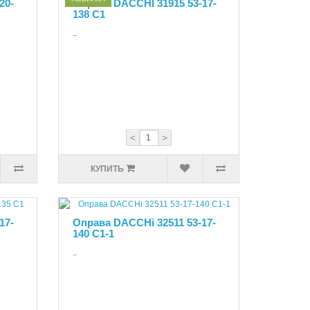
20-
Оправа DACCHI 31915 53-17-
138 C1
..
<
>
КУПИТЬ
17-
Оправа DACCHi 32511 53-17-
140 С1-1
..