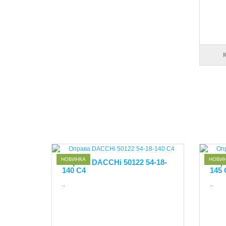
НОВИНКА
НОВИ
Оправа DACCHi 50122 54-18-
Опра
140 С4
145 
..
..