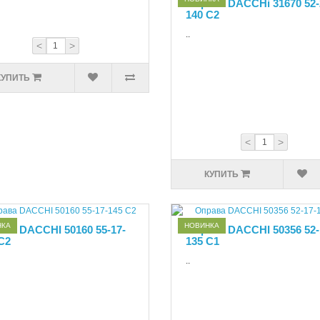
Оправа DACCHi 31670 52-
140 С2
..
<
>
КУПИТЬ
<
>
КУПИТЬ
НКА
НОВИНКА
ва DACCHI 50160 55-17-
Оправа DACCHI 50356 52-
C2
135 С1
..