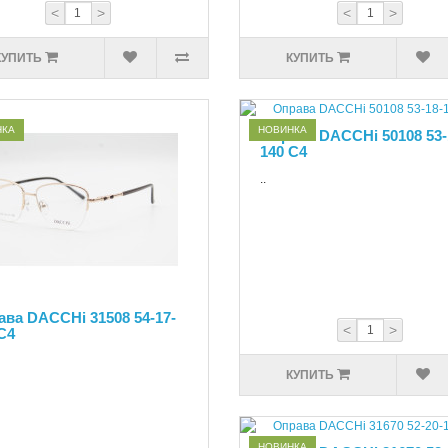
<
>
<
>
КУПИТЬ
КУПИТЬ
НКА
НОВИНКА
Оправа DACCHi 50108 53-
140 С4
..
ва DACCHi 31508 54-17-
<
>
C4
КУПИТЬ
НОВИНКА