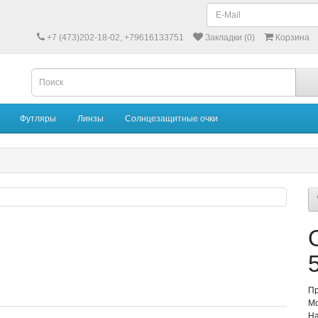
+7 (473)202-18-02, +79616133751
Закладки (0)
Корзина
Футляры
Линзы
Солнцезащитные очки
Пр
Мо
На