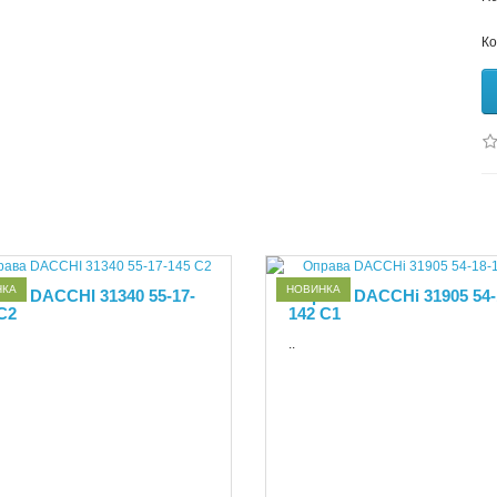
Ко
НКА
НОВИНКА
ва DACCHI 31340 55-17-
Оправа DACCHi 31905 54-
C2
142 С1
..