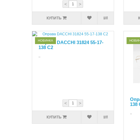
<
>
КУПИТЬ
НОВИНКА
НОВИ
Оправа DACCHI 31824 55-17-
138 C2
..
Опра
<
>
138 
..
КУПИТЬ