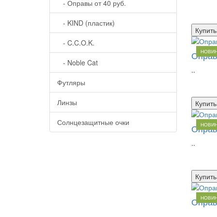
- Оправы от 40 руб.
- KIND (пластик)
Купить
- C.C.O.K.
НОВИ
Оправ
- Noble Cat
..
Футляры
Линзы
Купить
Солнцезащитные очки
НОВИ
Оправ
..
Купить
НОВИ
Оправ
..