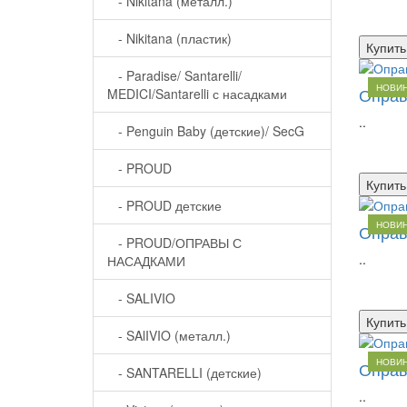
- Nikitana (металл.)
- Nikitana (пластик)
Купить
- Paradise/ Santarelli/
НОВИ
Оправ
MEDICI/Santarelli с насадками
..
- Penguin Baby (детские)/ SecG
- PROUD
Купить
- PROUD детские
НОВИ
Оправ
- PROUD/ОПРАВЫ С
..
НАСАДКАМИ
- SALIVIO
Купить
- SAlIVIO (металл.)
НОВИ
Оправ
- SANTARELLI (детские)
..