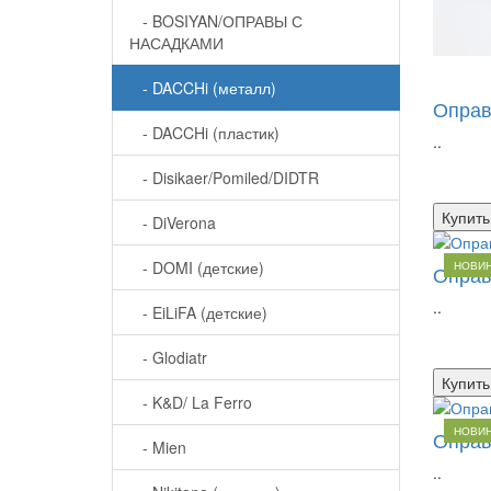
- BOSIYAN/ОПРАВЫ С
НАСАДКАМИ
- DACCHi (металл)
Оправ
- DACCHi (пластик)
..
- Disikaer/Pomiled/DIDTR
Купить
- DiVerona
- DOMI (детские)
НОВИ
Оправ
..
- EiLiFA (детские)
- Glodiatr
Купить
- K&D/ La Ferro
НОВИ
Оправ
- Mien
..