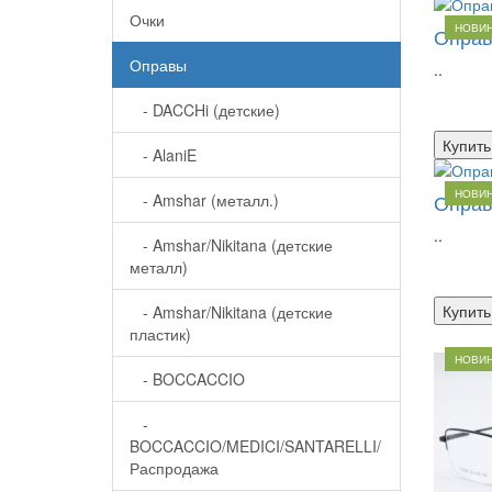
Очки
НОВИ
Оправ
Оправы
..
- DACCHi (детские)
Купить
- AlaniE
НОВИ
Оправ
- Amshar (металл.)
..
- Amshar/Nikitana (детские
металл)
Купить
- Amshar/Nikitana (детские
пластик)
НОВИ
- BOCCACCIO
-
BOCCACCIO/MEDICI/SANTARELLI/
Распродажа