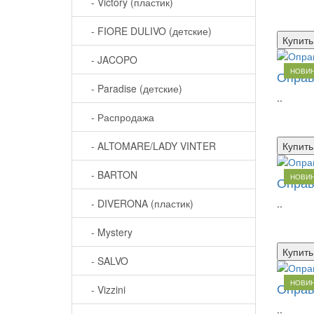
- Victory (пластик)
- FIORE DULIVO (детские)
Купить
- JACOPO
НОВИ
Оправ
- Paradise (детские)
..
- Распродажа
- ALTOMARE/LADY VINTER
Купить
- BARTON
НОВИ
Оправ
- DIVERONA (пластик)
..
- Mystery
Купить
- SALVO
НОВИ
Оправ
- Vizzini
..