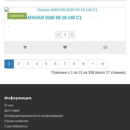
НОВИНКА
Оправа AMSHAR 9160 56-16-140 C1
..
<
>
1
2
3
4
5
6
7
8
9
>
>|
Показано с 1 по 21 из 338 (всего 17 страниц)
Информация
О нас
Доставка
Конфиденциальность информации
Наши новинки
Сертификаты