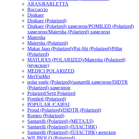
ARAS/BARLETTA
Boccaccio
Disikaer
Disikaer (Polarized)
Disikaer (Polarized) хамелеон/POMILED (Polarized)
хамелеон/Maiersha (Polarized) хамелеон
Maiersha
Maiersha (Polarized)
Makar Jaao (Polarized)/Pai-Shi (Polarized)/Pillar
(Polarized)
MATLRXS (POLARIZED)/Maiersha (Polarized)
(мужские)
MEDICI POLARIZED
MeiYinMei
polar eagle (Polarized)/santarelli хамелеон/DIDTR
(Polarized) хамелион
Polarized/Serit Polarized
Pomiled (Polarized)
POPULAR /CAIPAI
Proud (Polarized)/DIDTR (Polarized)
Romeo (Polarized)
Santarelli (Polarized) (МЕТАЛЛ)
Santarelli (Polarized) (ПЛАСТИК)
Santarelli (Polarized) (ПЛАСТИК) женские
WILIBOLO (Polarized)