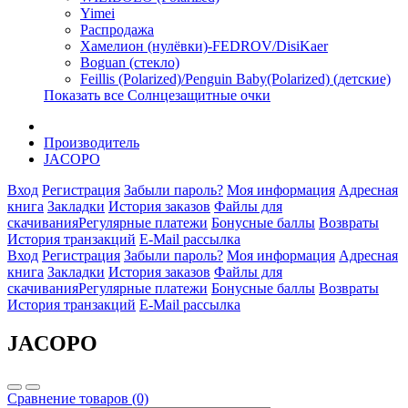
Yimei
Распродажа
Хамелион (нулёвки)-FEDROV/DisiKaer
Boguan (стекло)
Feillis (Polarized)/Penguin Baby(Polarized) (детские)
Показать все Солнцезащитные очки
Производитель
JACOPO
Вход
Регистрация
Забыли пароль?
Моя информация
Адресная
книга
Закладки
История заказов
Файлы для
скачивания
Регулярные платежи
Бонусные баллы
Возвраты
История транзакций
E-Mail рассылка
Вход
Регистрация
Забыли пароль?
Моя информация
Адресная
книга
Закладки
История заказов
Файлы для
скачивания
Регулярные платежи
Бонусные баллы
Возвраты
История транзакций
E-Mail рассылка
JACOPO
Сравнение товаров (0)