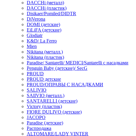
DACCHi (металл)
DACCHi (пластик)
Disikaer/Pomiled/DIDTR
DiVerona
DOMI (детские)
EiLiFA (детские)
Glodiatr
K&D/ La Ferro
Mien
Nikitana (металл.)
Nikitana (пластик)
Paradise/ Santarelli/ MEDICI/Santarelli с насадками
Penguin Baby (детские)/ SecG
PROUD
PROUD детские
PROUD/ОПРАВЫ С НАСАДКАМИ
SALIVIO
SAlIVIO (металл.)
SANTARELLI (детские)
Victory (пластик)
FIORE DULIVO (детские)
JACOPO
Paradise (детские)
Распродажа
ALTOMARE/LADY VINTER