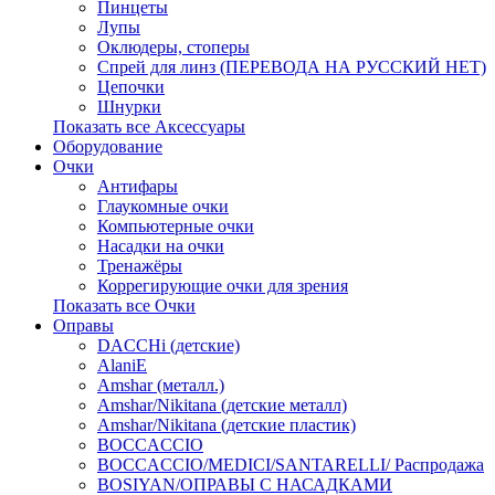
Пинцеты
Лупы
Оклюдеры, стоперы
Спрей для линз (ПЕРЕВОДА НА РУССКИЙ НЕТ)
Цепочки
Шнурки
Показать все Аксессуары
Оборудование
Очки
Антифары
Глаукомные очки
Компьютерные очки
Насадки на очки
Тренажёры
Коррегирующие очки для зрения
Показать все Очки
Оправы
DACCHi (детские)
AlaniE
Amshar (металл.)
Amshar/Nikitana (детские металл)
Amshar/Nikitana (детские пластик)
BOCCACCIO
BOCCACCIO/MEDICI/SANTARELLI/ Распродажа
BOSIYAN/ОПРАВЫ С НАСАДКАМИ