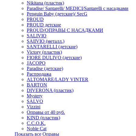
Nikitana (пластик)
Paradise/ Santarelli/ MEDICI/Santarelli с насадками
Penguin Baby (детские)/ SecG
PROUD
PROUD детские
PROUD/ОПРАВЫ С НАСАДКАМИ
SALIVIO
SAlIVIO (металл.)
SANTARELLI (детские)
Victory (пластик)
FIORE DULIVO (детские)
JACOPO
Paradise (детские)
Распродажа
ALTOMARE/LADY VINTER
BARTON
DIVERONA (пластик)
Mystery
SALVO
Vizzini
Оправы от 40 руб.
KIND (пластик)
C.C.O.K.
Noble Cat
Показать все Оправы