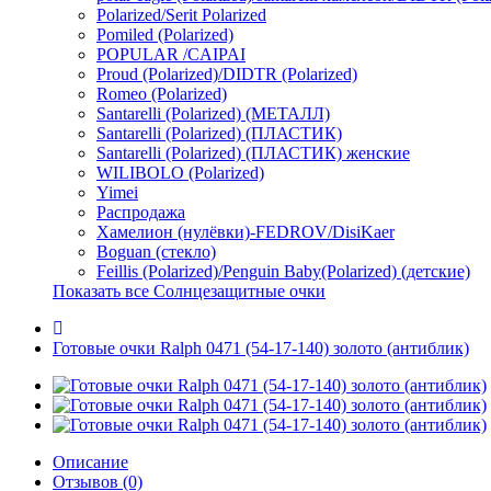
Polarized/Serit Polarized
Pomiled (Polarized)
POPULAR /CAIPAI
Proud (Polarized)/DIDTR (Polarized)
Romeo (Polarized)
Santarelli (Polarized) (МЕТАЛЛ)
Santarelli (Polarized) (ПЛАСТИК)
Santarelli (Polarized) (ПЛАСТИК) женские
WILIBOLO (Polarized)
Yimei
Распродажа
Хамелион (нулёвки)-FEDROV/DisiKaer
Boguan (стекло)
Feillis (Polarized)/Penguin Baby(Polarized) (детские)
Показать все Солнцезащитные очки
Готовые очки Ralph 0471 (54-17-140) золото (антиблик)
Описание
Отзывов (0)