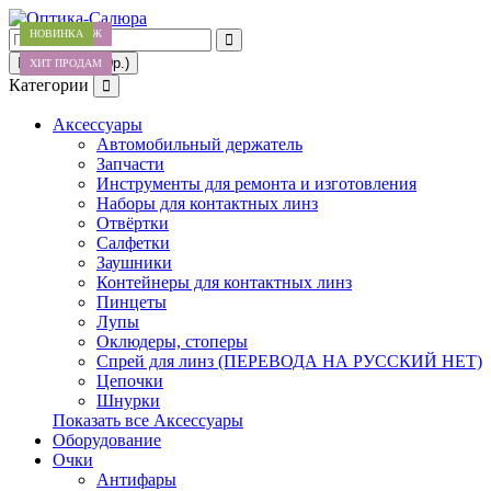
НОВИНКА
ХИТ ПРОДАЖ
НОВИНКА
НОВИНКА
НОВИНКА
НОВИНКА
НОВИНКА
Товаров 0 (0р.)
ХИТ ПРОДАМ
Категории
Аксессуары
Автомобильный держатель
Запчасти
Инструменты для ремонта и изготовления
Наборы для контактных линз
Отвёртки
Салфетки
Заушники
Контейнеры для контактных линз
Пинцеты
Лупы
Оклюдеры, стоперы
Спрей для линз (ПЕРЕВОДА НА РУССКИЙ НЕТ)
Цепочки
Шнурки
Показать все Аксессуары
Оборудование
Очки
Антифары