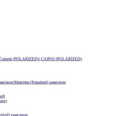
isetti (POLARIZED)/ CAIPAI (POLARIZED)
амелеон/Maiersha (Polarized) хамелеон
zed)
кие)
larized) хамелион