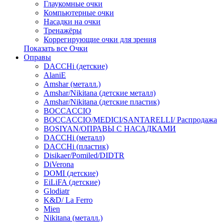
Глаукомные очки
Компьютерные очки
Насадки на очки
Тренажёры
Коррегирующие очки для зрения
Показать все Очки
Оправы
DACCHi (детские)
AlaniE
Amshar (металл.)
Amshar/Nikitana (детские металл)
Amshar/Nikitana (детские пластик)
BOCCACCIO
BOCCACCIO/MEDICI/SANTARELLI/ Распродажа
BOSIYAN/ОПРАВЫ С НАСАДКАМИ
DACCHi (металл)
DACCHi (пластик)
Disikaer/Pomiled/DIDTR
DiVerona
DOMI (детские)
EiLiFA (детские)
Glodiatr
K&D/ La Ferro
Mien
Nikitana (металл.)