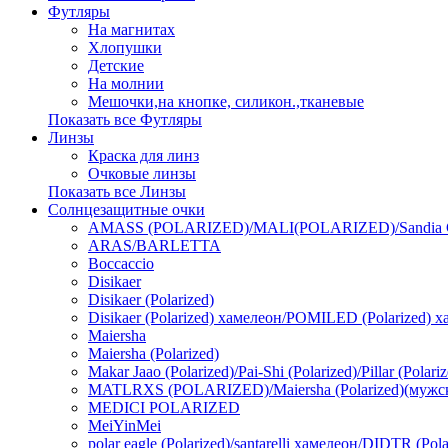
Футляры
На магнитах
Хлопушки
Детские
На молнии
Мешочки,на кнопке, силикон.,тканевые
Показать все Футляры
Линзы
Краска для линз
Очковые линзы
Показать все Линзы
Солнцезащитные очки
AMASS (POLARIZED)/MALI(POLARIZED)/Sandia Ca
ARAS/BARLETTA
Boccaccio
Disikaer
Disikaer (Polarized)
Disikaer (Polarized) хамелеон/POMILED (Polarized) х
Maiersha
Maiersha (Polarized)
Makar Jaao (Polarized)/Pai-Shi (Polarized)/Pillar (Polari
MATLRXS (POLARIZED)/Maiersha (Polarized)(мужс
MEDICI POLARIZED
MeiYinMei
polar eagle (Polarized)/santarelli хамелеон/DIDTR (Po