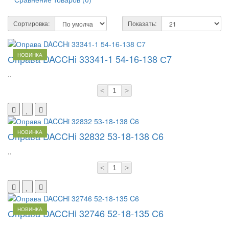
Сортировка:
Показать:
НОВИНКА
Оправа DACCHi 33341-1 54-16-138 С7
..
<
>
НОВИНКА
Оправа DACCHi 32832 53-18-138 C6
..
<
>
НОВИНКА
Оправа DACCHi 32746 52-18-135 C6
..