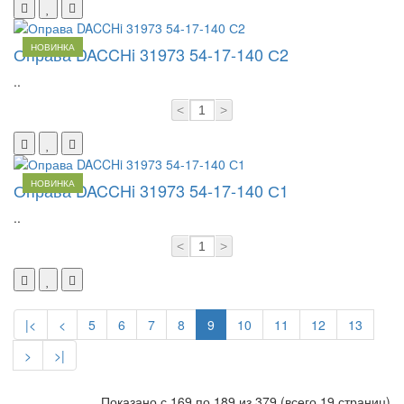
НОВИНКА
Оправа DACCHi 31973 54-17-140 С2
..
<
>
НОВИНКА
Оправа DACCHi 31973 54-17-140 С1
..
<
>
|<
<
5
6
7
8
9
10
11
12
13
>
>|
Показано с 169 по 189 из 379 (всего 19 страниц)